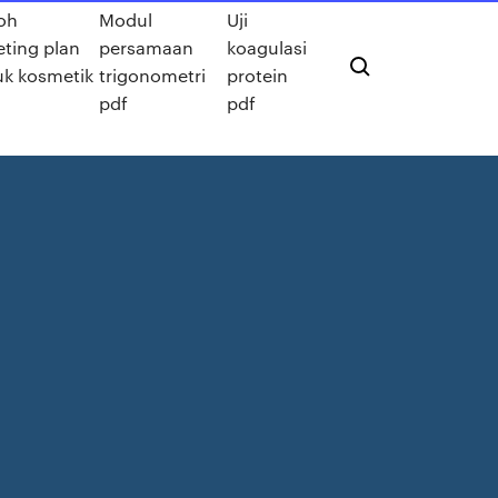
oh
Modul
Uji
ting plan
persamaan
koagulasi
k kosmetik
trigonometri
protein
pdf
pdf