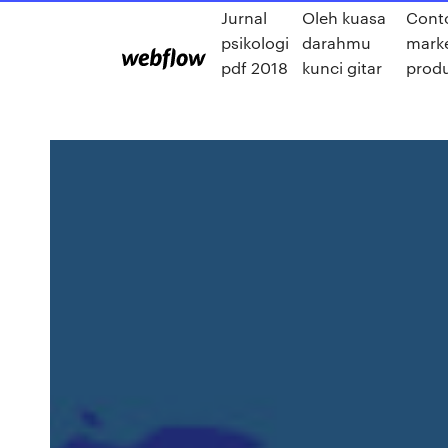
Jurnal
Oleh kuasa
Cont
psikologi
darahmu
marke
pdf 2018
kunci gitar
produ